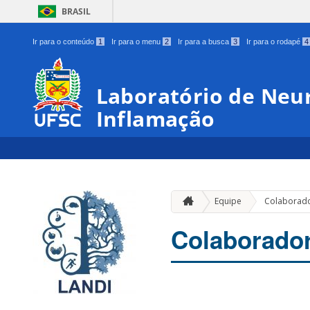
BRASIL
Ir para o conteúdo
1
Ir para o menu
2
Ir para a busca
3
Ir para o rodapé
4
Laboratório de Neur
Inflamação
Equipe
Colaborad
Colaborado