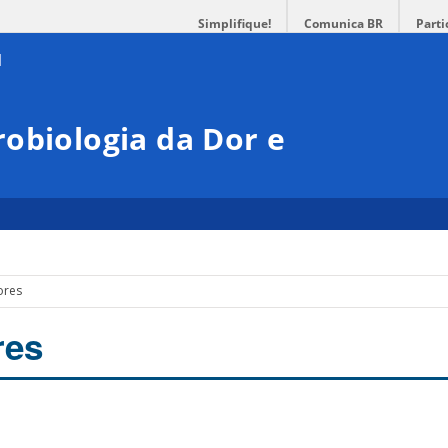
Simplifique!
Comunica BR
Parti
obiologia da Dor e
ores
res